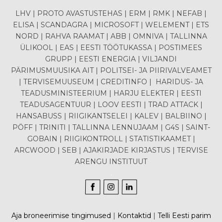
LHV | PROTO AVASTUSTEHAS | ERM | RMK | NEFAB |
ELISA | SCANDAGRA | MICROSOFT | WELEMENT | ETS
NORD | RAHVA RAAMAT | ABB | OMNIVA | TALLINNA
ÜLIKOOL | EAS | EESTI TÖÖTUKASSA | POSTIMEES
GRUPP | EESTI ENERGIA | VILJANDI
PÄRIMUSMUUSIKA AIT | POLITSEI- JA PIIRIVALVEAMET
| TERVISEMUUSEUM | CREDITINFO | HARIDUS- JA
TEADUSMINISTEERIUM | HARJU ELEKTER | EESTI
TEADUSAGENTUUR | LOOV EESTI | TRAD ATTACK |
HANSABUSS | RIIGIKANTSELEI | KALEV | BALBIINO |
PÖFF | TRINITI | TALLINNA LENNUJAAM | G4S | SAINT-
GOBAIN | RIIGIKONTROLL | STATISTIKAAMET |
ARCWOOD | SEB | AJAKIRJADE KIRJASTUS | TERVISE
ARENGU INSTITUUT
.
Aja broneerimise tingimused
|
Kontaktid
|
Telli Eesti parim