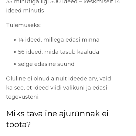
35 minutiga ligi 500 ideed – keskmiselt 14
ideed minutis
Tulemuseks:
14 ideed, millega edasi minna
56 ideed, mida tasub kaaluda
selge edasine suund
Oluline ei olnud ainult ideede arv, vaid
ka see, et ideed viidi
valikuni ja edasi
tegevusteni
.
Miks tavaline ajurünnak ei
tööta?