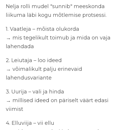
Nelja rolli mudel "sunnib" meeskonda
liikuma läbi kogu mõtlemise protsessi.
1. Vaatleja – mõista olukorda
→ mis tegelikult toimub ja mida on vaja
lahendada
2. Leiutaja – loo ideed
→ võimalikult palju erinevaid
lahendusvariante
3. Uurija – vali ja hinda
→ millised ideed on päriselt väärt edasi
viimist
4. Elluviija – vii ellu