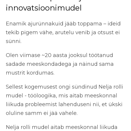
innovatsioonimudel
Enamik ajurünnakuid jääb toppama – ideid
tekib pigem vähe, arutelu venib ja otsust ei
sünni.
Olen viimase ~20 aasta jooksul töötanud
sadade meeskondadega ja näinud sama
mustrit kordumas.
Sellest kogemusest ongi sündinud Nelja rolli
mudel - tööloogika, mis aitab meeskonnal
liikuda probleemist lahenduseni nii, et ükski
oluline samm ei jää vahele.
Nelja rolli mudel aitab meeskonnal liikuda