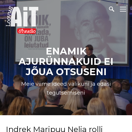
ENAMIK
AJURÜNNAKUID EI
JÕUA OTSUSENI
Meie viime ideed valikuni ja edasi
tegutsemiseni
Indrek Maripuu Nelja rolli