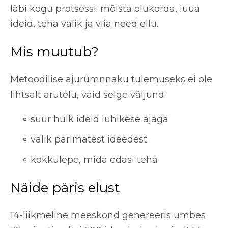
läbi kogu protsessi: mõista olukorda, luua
ideid, teha valik ja viia need ellu.
Mis muutub?
Metoodilise ajurümnnaku tulemuseks ei ole
lihtsalt arutelu, vaid selge väljund:
suur hulk ideid lühikese ajaga
valik parimatest ideedest
kokkulepe, mida edasi teha
Näide päris elust
14-liikmeline meeskond genereeris umbes