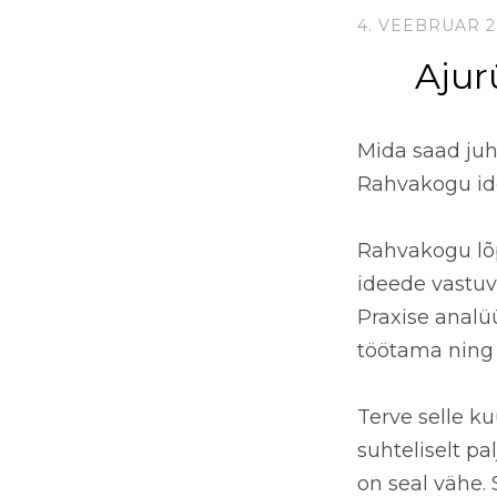
4. VEEBRUAR 2
Ajur
Mida saad juh
Rahvakogu id
Rahvakogu lõ
ideede vastu
Praxise analü
töötama ning 
Terve selle k
suhteliselt pa
on seal vähe
.