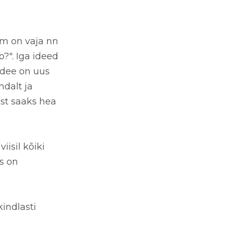
em on vaja nn
b?". Iga ideed
 idee on uus
ndalt ja
est saaks hea
iisil kõiki
s on
kindlasti