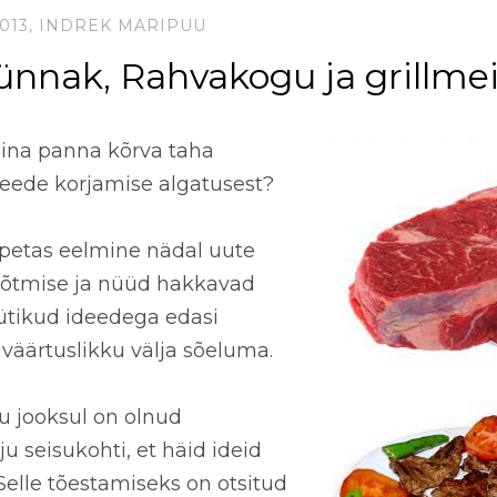
013,
INDREK MARIPUU
ünnak, Rahvakogu ja grillmei
ina panna kõrva taha
eede korjamise algatusest?
petas eelmine nädal uute
võtmise ja nüüd hakkavad
ütikud ideedega edasi
väärtuslikku välja sõeluma.
uu jooksul on olnud
lju seisukohti, et
häid ideid
 Selle tõestamiseks on otsitud