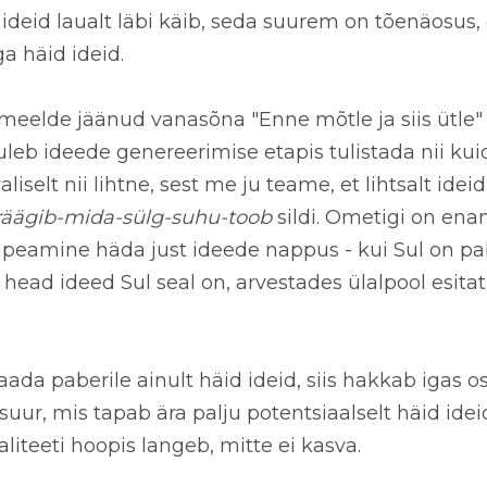
deid laualt läbi käib, seda suurem on tõenäosus, 
a häid ideid
.
meelde jäänud vanasõna "Enne mõtle ja siis ütle"
 tuleb ideede genereerimise etapis tulistada nii kuid
liselt nii lihtne, sest me ju teame, et lihtsalt idei
räägib-mida-sülg-suhu-toob
sildi. Ometigi on ena
peamine häda just ideede nappus - kui Sul on pabe
 head ideed Sul seal on, arvestades ülalpool esita
aada paberile ainult häid ideid, siis hakkab igas os
uur, mis tapab ära palju potentsiaalselt häid idei
aliteeti hoopis langeb
, mitte ei kasva.