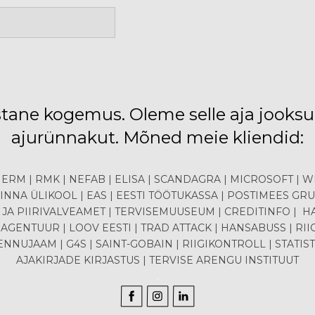
stane kogemus. Oleme selle aja jooksu
ajurünnakut. Mõned meie kliendid:
 ERM | RMK | NEFAB | ELISA | SCANDAGRA | MICROSOFT | 
INNA ÜLIKOOL | EAS | EESTI TÖÖTUKASSA | POSTIMEES GRU
- JA PIIRIVALVEAMET | TERVISEMUUSEUM | CREDITINFO | 
AGENTUUR | LOOV EESTI | TRAD ATTACK | HANSABUSS | RIIG
LENNUJAAM | G4S | SAINT-GOBAIN | RIIGIKONTROLL | STATI
AJAKIRJADE KIRJASTUS | TERVISE ARENGU INSTITUUT
.