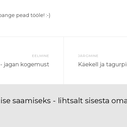
 pange pead tööle! :-)
EELMINE
JÄRGMINE
 - jagan kogemust
Käekell ja tagurp
ise saamiseks - lihtsalt sisesta om