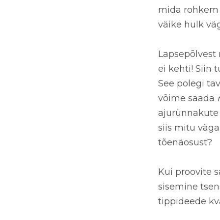
mida rohkem i
väike hulk
väg
Lapsepõlvest 
ei kehti! Siin
See polegi tava
võime saada
ajurünnakute 
siis mitu väga
tõenäosust?
Kui proovite s
sisemine tsens
tippideede kv