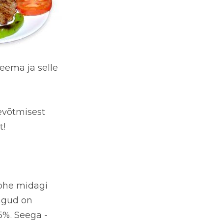
eema ja selle
tevõtmisest
t!
kohe midagi
ngud
on
5%. Seega -