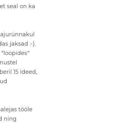
et seal on ka
 ajurünnakul
as jaksad :-).
d "loopides"
mustel
ril 15 ideed,
tud
alejas tööle
d ning