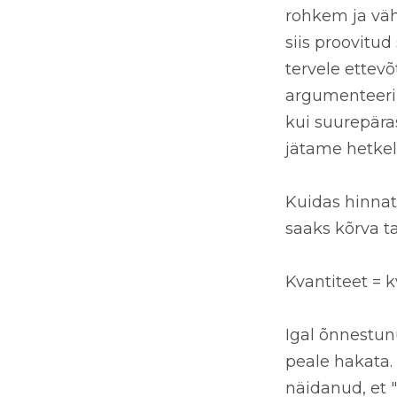
rohkem ja vä
siis proovitud
tervele ettevõ
argumenteerim
kui suurepära
jätame hetkel
Kuidas
hinnat
saaks
kõrva t
Kvantiteet = k
Igal
õnnestun
peale hakata
näidanud, et "