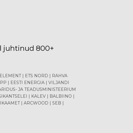
l juhtinud 800+
WELEMENT | ETS NORD | RAHVA
PP | EESTI ENERGIA | VILJANDI
HARIDUS- JA TEADUSMINISTEERIUM
IKANTSELEI | KALEV | BALBIINO |
STIKAAMET | ARCWOOD | SEB |