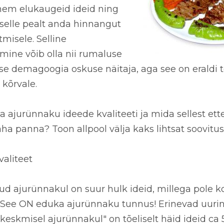
hem elukaugeid ideid ning
 selle pealt anda hinnangut
tmisele. Selline
ine võib olla nii rumaluse
se demagoogia oskuse näitaja, aga see on eraldi t
 kõrvale.
a ajurünnaku ideede kvaliteeti
ja mida sellest et
aha panna
? Toon allpool välja kaks lihtsat soovitus
valiteet
ud ajurünnakul
on suur hulk ideid, millega pole 
. See ON eduka ajurünnaku tunnus! Erinevad
uuri
keskmisel ajurünnakul" on tõeliselt häid ideid ca 