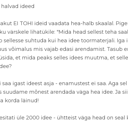
 halvad ideed
akut EI TOHI ideid vaadata
hea-halb skaalal
. Pig
ilku värskele lihatükile: "Mida head sellest teha saa
b sellesse suhtuda kui
hea idee toormaterjali
. Iga
uus võimalus mis vajab edasi arendamist. Tasub e
küsida, et mida peaks selles idees muutma, et sell
idee?
 saa igast ideest asja - enamustest ei saa. Aga sel v
s suudame mõnest arendada väga hea idee. Ja sii
a korda läinud!
itati üle 2000 idee - ühtteist väga head on seal 