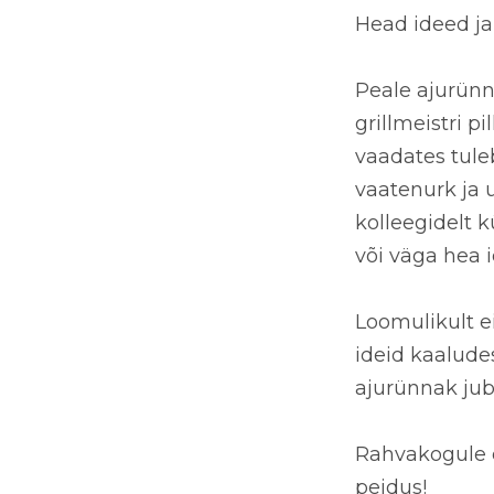
Head ideed ja
Peale ajurünn
grillmeistri p
vaadates tule
vaatenurk ja 
kolleegidelt 
või väga hea 
Loomulikult ei
ideid kaalude
ajurünnak jub
Rahvakogule es
peidus!