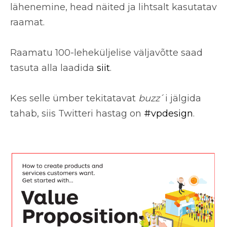
lähenemine, head näited ja lihtsalt kasutatav
raamat.
Raamatu 100-leheküljelise väljavõtte saad
tasuta alla laadida
siit
.
Kes selle ümber tekitatavat
buzz
´i jälgida
tahab, siis Twitteri hastag on
#vpdesign
.