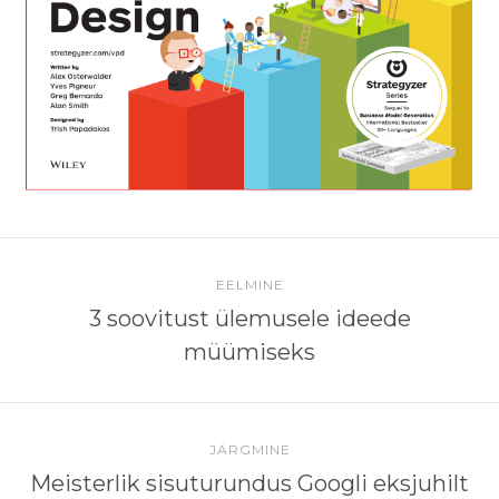
EELMINE
3 soovitust ülemusele ideede
müümiseks
JÄRGMINE
Meisterlik sisuturundus Googli eksjuhilt