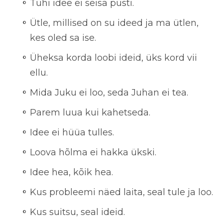
Tühi idee ei seisa püsti.
Ütle, millised on su ideed ja ma ütlen,
kes oled sa ise.
Üheksa korda loobi ideid, üks kord vii
ellu.
Mida Juku ei loo, seda Juhan ei tea.
Parem luua kui kahetseda.
Idee ei hüüa tulles.
Loova hõlma ei hakka ükski.
Idee hea, kõik hea.
Kus probleemi näed laita, seal tule ja loo.
Kus suitsu, seal ideid.