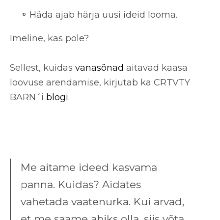
Häda ajab härja uusi ideid looma.
Imeline, kas pole?
Sellest, kuidas
vanasõnad
aitavad kaasa
loovuse arendamise, kirjutab ka CRTVTY
BARN´i
blogi
.
Me aitame ideed kasvama
panna. Kuidas? Aidates
vahetada vaatenurka. Kui arvad,
et me saame abiks olla, siis võta