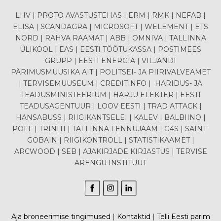
LHV | PROTO AVASTUSTEHAS | ERM | RMK | NEFAB |
ELISA | SCANDAGRA | MICROSOFT | WELEMENT | ETS
NORD | RAHVA RAAMAT | ABB | OMNIVA | TALLINNA
ÜLIKOOL | EAS | EESTI TÖÖTUKASSA | POSTIMEES
GRUPP | EESTI ENERGIA | VILJANDI
PÄRIMUSMUUSIKA AIT | POLITSEI- JA PIIRIVALVEAMET
| TERVISEMUUSEUM | CREDITINFO | HARIDUS- JA
TEADUSMINISTEERIUM | HARJU ELEKTER | EESTI
TEADUSAGENTUUR | LOOV EESTI | TRAD ATTACK |
HANSABUSS | RIIGIKANTSELEI | KALEV | BALBIINO |
PÖFF | TRINITI | TALLINNA LENNUJAAM | G4S | SAINT-
GOBAIN | RIIGIKONTROLL | STATISTIKAAMET |
ARCWOOD | SEB | AJAKIRJADE KIRJASTUS | TERVISE
ARENGU INSTITUUT
.
Aja broneerimise tingimused
|
Kontaktid
|
Telli Eesti parim