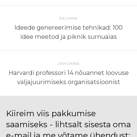
EELMINE
Ideede genereerimise tehnikad: 100
idee meetod ja piknik surnuaias
JÄRGMINE
Harvardi professori 14 nõuannet loovuse
väljajuurimiseks organisatsioonist
Kiireim viis pakkumise
saamiseks - lihtsalt sisesta oma
e-mail ja me võtame ühendust: