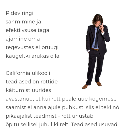
Pidev ringi
sahmimine ja
efektiivsuse taga
ajamine oma
tegevustes ei pruugi
kaugeltki arukas olla.
California ülikooli
teadlased on rottide
käitumist uurides
avastanud, et kui rott peale uue kogemuse
saamist ei anna ajule puhkust, siis ei teki nö
pikaajalist teadmist - rott
unustab
õpitu
sellisel juhul kiirelt. Teadlased usuvad,