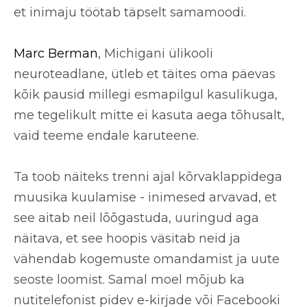
et inimaju töötab täpselt samamoodi.
Marc Berman
, Michigani ülikooli
neuroteadlane, ütleb et täites oma päevas
kõik pausid millegi esmapilgul kasulikuga,
me tegelikult mitte ei kasuta aega tõhusalt,
vaid teeme endale karuteene.
Ta toob näiteks trenni ajal kõrvaklappidega
muusika kuulamise - inimesed arvavad, et
see aitab neil lõõgastuda, uuringud aga
näitava, et see hoopis väsitab neid ja
vähendab kogemuste omandamist ja uute
seoste loomist
. Samal moel mõjub ka
nutitelefonist pidev e-kirjade või Facebooki