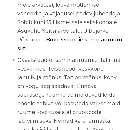
meie arvates), loova mõtlemise
vahendid ja vajadusel pädev juhendaja.
Sobib kuni 15 liikmelisele seltskonnale.
Asukoht: Neitsijärve talu, Uibujärve,
Põlvamaa.
Broneeri meie seminariruum
siit
!
Ovaalstuudio- seminariruumid Tallinna
kesklinnas. Teistmoodi keskkond -
rahulik ja mõnus. Toit on mõnus, kohv
on kogu aeg saadaval. Erineva
suurusega ruumid võimaldavad leida
endale sobiva või kasutada väiksemaid
ruume koolituse ajal grupitööde
läbiviimiseks. Nemad ka ei armasta
klassikalisi laudu ja toole :-).cAsukoht: