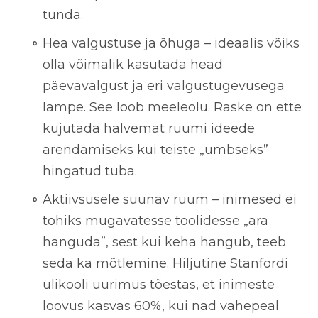
tunda.
Hea valgustuse ja õhuga
– ideaalis võiks
olla võimalik kasutada head
päevavalgust ja eri valgustugevusega
lampe. See loob meeleolu. Raske on ette
kujutada halvemat ruumi ideede
arendamiseks kui teiste „umbseks”
hingatud tuba.
Aktiivsusele suunav ruum
– inimesed ei
tohiks mugavatesse toolidesse „ära
hanguda”, sest kui keha hangub, teeb
seda ka mõtlemine. Hiljutine Stanfordi
ülikooli uurimus tõestas, et inimeste
loovus kasvas 60%, kui nad vahepeal