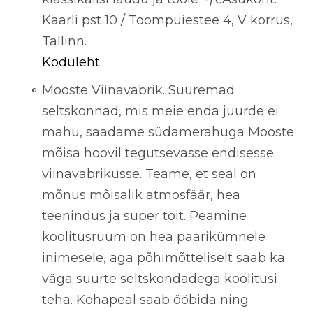
Kaarli pst 10 / Toompuiestee 4, V korrus,
Tallinn.
Koduleht
Mooste Viinavabrik. Suuremad
seltskonnad, mis meie enda juurde ei
mahu, saadame südamerahuga Mooste
mõisa hoovil tegutsevasse endisesse
viinavabrikusse. Teame, et seal on
mõnus mõisalik atmosfäär, hea
teenindus ja super toit. Peamine
koolitusruum on hea paarikümnele
inimesele, aga põhimõtteliselt saab ka
väga suurte seltskondadega koolitusi
teha. Kohapeal saab ööbida ning