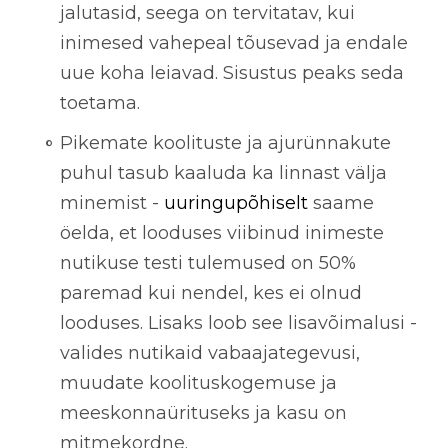
jalutasid, seega on tervitatav, kui
inimesed vahepeal tõusevad ja endale
uue koha leiavad. Sisustus peaks seda
toetama.
Pikemate koolituste ja ajurünnakute
puhul tasub kaaluda ka linnast välja
minemist -
uuringupõhiselt
saame
öelda, et looduses viibinud inimeste
nutikuse testi tulemused on
50%
paremad
kui nendel, kes ei olnud
looduses. Lisaks loob see lisavõimalusi -
valides nutikaid vabaajategevusi,
muudate koolituskogemuse ja
meeskonnaürituseks ja kasu on
mitmekordne.