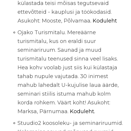
külastada teisi mõisas tegutsevaid
ettevõtteid - kauplusi ja töökodasid.
Asukoht: Mooste, Põlvamaa
. Koduleht
Ojako Turismitalu. Mereäärne
turismitalu, kus on eraldi suur
seminariruum. Saunad ja muud
turismitalu teenused sinna veel lisaks.
Hea kohv voolab just siis kui külastaja
tahab nupule vajutada. 30 inimest
mahub lahedalt U-kujulise laua äärde,
seminari stiilis istuma mahub kolm
korda rohkem. Väärt koht! Asukoht:
Marksa, Pärnumaa.
Koduleht.
Stuudio2 koosoleku- ja seminariruumid.