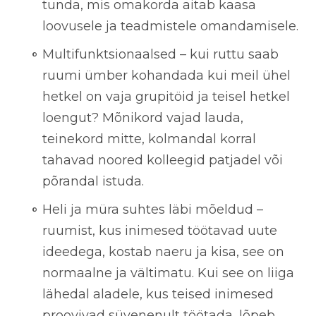
tunda, mis omakorda aitab kaasa
loovusele ja teadmistele omandamisele.
Multifunktsionaalsed
– kui ruttu saab
ruumi ümber kohandada kui meil ühel
hetkel on vaja grupitöid ja teisel hetkel
loengut? Mõnikord vajad lauda,
teinekord mitte, kolmandal korral
tahavad noored kolleegid patjadel või
põrandal istuda.
Heli ja müra suhtes läbi mõeldud
–
ruumist, kus inimesed töötavad uute
ideedega, kostab naeru ja kisa, see on
normaalne ja vältimatu. Kui see on liiga
lähedal aladele, kus teised inimesed
proovivad süvenenult töötada, lõpeb