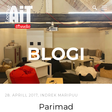
BLOGI
28. APRILL 2017,
INDREK MARIPUU
Parimad