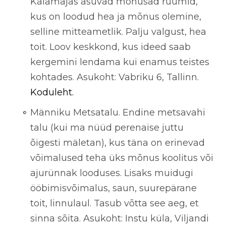
Kalamajas asuvad mõnusad ruumid,
kus on loodud hea ja mõnus olemine,
selline mitteametlik. Palju valgust, hea
toit. Loov keskkond, kus ideed saab
kergemini lendama kui enamus teistes
kohtades. Asukoht: Vabriku 6, Tallinn.
Koduleht.
Männiku Metsatalu. Endine metsavahi
talu (kui ma nüüd perenaise juttu
õigesti mäletan), kus täna on erinevad
võimalused teha üks mõnus koolitus või
ajurünnak looduses. Lisaks muidugi
ööbimisvõimalus, saun, suurepärane
toit, linnulaul. Tasub võtta see aeg, et
sinna sõita. Asukoht: Instu küla, Viljandi