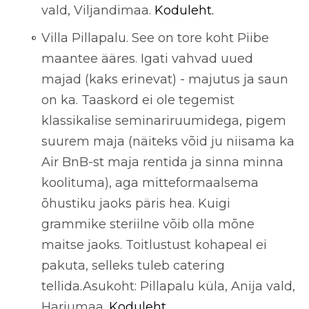
vald, Viljandimaa.
Koduleht.
Villa Pillapalu. See on tore koht Piibe
maantee ääres. Igati vahvad uued
majad (kaks erinevat) - majutus ja saun
on ka. Taaskord ei ole tegemist
klassikalise seminariruumidega, pigem
suurem maja (näiteks võid ju niisama ka
Air BnB-st maja rentida ja sinna minna
koolituma), aga mitteformaalsema
õhustiku jaoks päris hea. Kuigi
grammike steriilne võib olla mõne
maitse jaoks. Toitlustust kohapeal ei
pakuta, selleks tuleb catering
tellida.Asukoht: Pillapalu küla, Anija vald,
Harjumaa
. Koduleht.