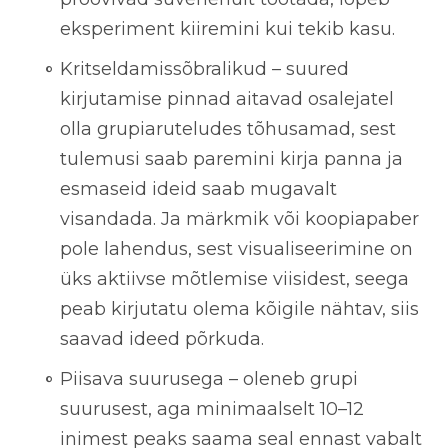
eksperiment kiiremini kui tekib kasu.
Kritseldamissõbralikud
– suured
kirjutamise pinnad aitavad osalejatel
olla grupiaruteludes tõhusamad, sest
tulemusi saab paremini kirja panna ja
esmaseid ideid saab mugavalt
visandada. Ja märkmik või koopiapaber
pole lahendus, sest visualiseerimine on
üks aktiivse mõtlemise viisidest, seega
peab kirjutatu olema kõigile nähtav, siis
saavad ideed põrkuda.
Piisava suurusega
– oleneb grupi
suurusest, aga minimaalselt 10–12
inimest peaks saama seal ennast vabalt