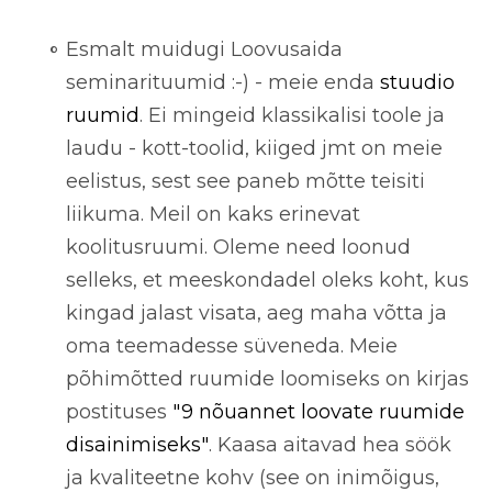
Esmalt muidugi Loovusaida
seminarituumid :-) - meie enda
stuudio
ruumid
. Ei mingeid klassikalisi toole ja
laudu - kott-toolid, kiiged jmt on meie
eelistus, sest see paneb mõtte teisiti
liikuma. Meil on kaks erinevat
koolitusruumi. Oleme need loonud
selleks, et meeskondadel oleks koht, kus
kingad jalast visata, aeg maha võtta ja
oma teemadesse süveneda. Meie
põhimõtted ruumide loomiseks on kirjas
postituses
"9 nõuannet loovate ruumide
disainimiseks"
. Kaasa aitavad hea söök
ja kvaliteetne kohv (see on inimõigus,