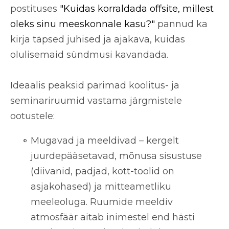
postituses
"Kuidas korraldada offsite, millest
oleks sinu meeskonnale kasu?"
pannud ka
kirja täpsed juhised ja ajakava, kuidas
olulisemaid sündmusi kavandada.
Ideaalis peaksid parimad koolitus- ja
seminariruumid vastama järgmistele
ootustele:
Mugavad ja meeldivad
– kergelt
juurdepääsetavad, mõnusa sisustuse
(diivanid, padjad, kott-toolid on
asjakohased) ja mitteametliku
meeleoluga. Ruumide meeldiv
atmosfäär aitab inimestel end hästi