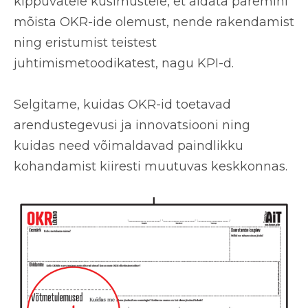
kippuvatele küsimustele, et aidata paremini
mõista OKR-ide olemust, nende rakendamist
ning eristumist teistest
juhtimismetoodikatest, nagu KPI-d.
Selgitame, kuidas OKR-id toetavad
arendustegevusi ja innovatsiooni ning
kuidas need võimaldavad paindlikku
kohandamist kiiresti muutuvas keskkonnas.