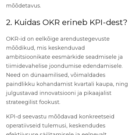
mõõdetavus.
2. Kuidas OKR erineb KPI-dest?
OKR-id on eelkõige arendustegevuste
mõõdikud, mis keskenduvad
ambitsioonikate eesmärkide seadmisele ja
tiimidevahelise joondumise edendamisele.
Need on dünaamilised, võimaldades
paindlikku kohandamist kvartali kaupa, ning
julgustavad innovatsiooni ja pikaajalist
strateegilist fookust.
KPI-d seevastu mõõdavad konkreetseid
operatiivseid tulemusi, keskendudes
efektiivsuse säilitamisele ja eelnevalt