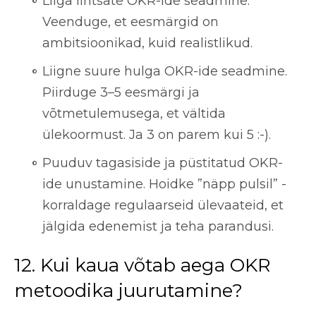
Liiga lihtsate OKR-ide seadmine.
Veenduge, et eesmärgid on
ambitsioonikad, kuid realistlikud.
Liigne suure hulga OKR-ide seadmine.
Piirduge 3–5 eesmärgi ja
võtmetulemusega, et vältida
ülekoormust. Ja 3 on parem kui 5 :-).
Puuduv tagasiside ja püstitatud OKR-
ide unustamine. Hoidke ”näpp pulsil” -
korraldage regulaarseid ülevaateid, et
jälgida edenemist ja teha parandusi.
12. Kui kaua võtab aega OKR
metoodika juurutamine?