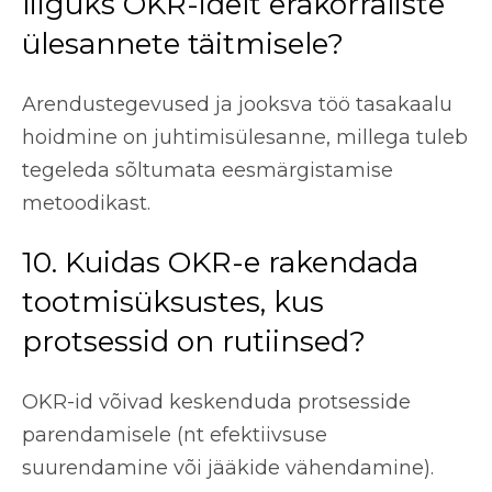
liiguks OKR-idelt erakorraliste
ülesannete täitmisele?
Arendustegevused ja jooksva töö tasakaalu
hoidmine on juhtimisülesanne, millega tuleb
tegeleda sõltumata eesmärgistamise
metoodikast.
10. Kuidas OKR-e rakendada
tootmisüksustes, kus
protsessid on rutiinsed?
OKR-id võivad keskenduda protsesside
parendamisele (nt efektiivsuse
suurendamine või jääkide vähendamine).