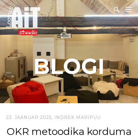
BLOGI
23. JAANUAR 2025,
INDREK MARIPUU
OKR metoodika korduma