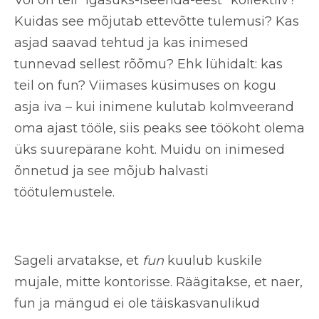
Kuidas see mõjutab ettevõtte tulemusi? Kas
asjad saavad tehtud ja kas inimesed
tunnevad sellest rõõmu? Ehk lühidalt: kas
teil on fun? Viimases küsimuses on kogu
asja iva – kui inimene kulutab kolmveerand
oma ajast tööle, siis peaks see töökoht olema
üks suurepärane koht. Muidu on inimesed
õnnetud ja see mõjub halvasti
töötulemustele.
Sageli arvatakse, et
fun
kuulub kuskile
mujale, mitte kontorisse. Räägitakse, et naer,
fun ja mängud ei ole täiskasvanulikud