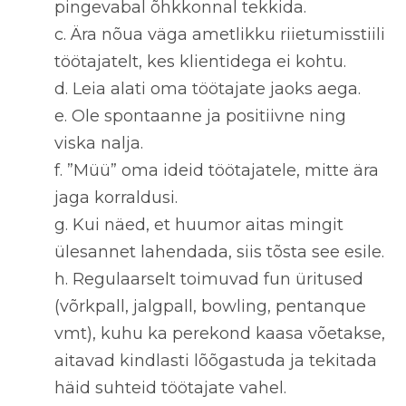
pingevabal õhkkonnal tekkida.
c.
Ära nõua väga ametlikku riietumisstiili
töötajatelt, kes klientidega ei kohtu.
d.
Leia alati oma töötajate jaoks aega.
e.
Ole spontaanne ja positiivne ning
viska nalja.
f.
”Müü” oma ideid töötajatele, mitte ära
jaga korraldusi.
g.
Kui näed, et huumor aitas mingit
ülesannet lahendada, siis tõsta see esile.
h.
Regulaarselt toimuvad fun üritused
(võrkpall, jalgpall, bowling, pentanque
vmt), kuhu ka perekond kaasa võetakse,
aitavad kindlasti lõõgastuda ja tekitada
häid suhteid töötajate vahel.