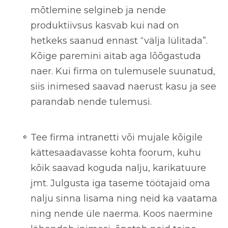
mõtlemine selgineb ja nende
produktiivsus kasvab kui nad on
hetkeks saanud ennast “välja lülitada”.
Kõige paremini aitab aga lõõgastuda
naer. Kui firma on tulemusele suunatud,
siis inimesed saavad naerust kasu ja see
parandab nende tulemusi.
Tee firma intranetti või mujale kõigile
kättesaadavasse kohta foorum, kuhu
kõik saavad koguda nalju, karikatuure
jmt.
Julgusta iga taseme töötajaid oma
nalju sinna lisama ning neid ka vaatama
ning nende üle naerma. Koos naermine