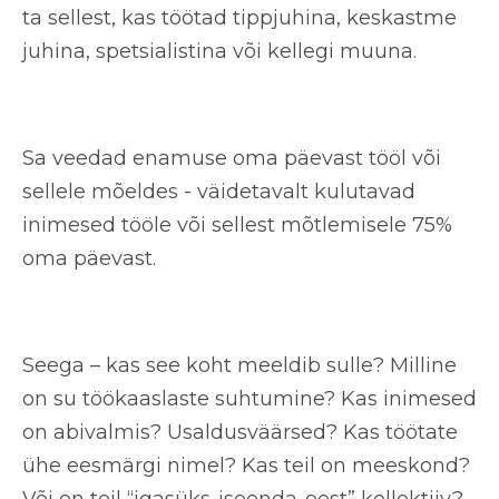
ta sellest, kas töötad tippjuhina, keskastme
juhina, spetsialistina või kellegi muuna.
Sa veedad enamuse oma päevast tööl või
sellele mõeldes - väidetavalt kulutavad
inimesed tööle või sellest mõtlemisele 75%
oma päevast.
Seega – kas see koht
meeldib sulle
? Milline
on su töökaaslaste suhtumine? Kas inimesed
on abivalmis? Usaldusväärsed? Kas töötate
ühe eesmärgi nimel? Kas teil on meeskond?
Või on teil “igasüks-iseenda-eest” kollektiiv?