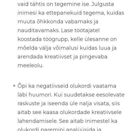
vaid tähtis on tegemine ise. Julgusta
inimesi ka ettepanekuid tegema, kuidas
muuta õhkkonda vabamaks ja
nauditavamaks. Lase töötajatel
koostada töögrupp, kelle ülesanne on
mõelda välja võimalusi kuidas luua ja
arendada kreatiivset ja pingevaba
meeleolu.
Õpi ka negatiivseid olukordi vaatama
läbi huumori.
Kui suudetakse eesolevate
raskuste ja iseenda üle nalja visata, siis
aitab see kaasa olukordade kreatiivsele
lahendamisele. See aitab inimestel ka
olukordi paremini analüüsida ja