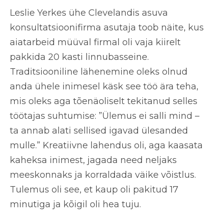
Leslie Yerkes ühe Clevelandis asuva
konsultatsioonifirma asutaja toob näite, kus
aiatarbeid müüval firmal oli vaja kiirelt
pakkida 20 kasti linnubasseine.
Traditsiooniline lähenemine oleks olnud
anda ühele inimesel käsk see töö ära teha,
mis oleks aga tõenäoliselt tekitanud selles
töötajas suhtumise: ”Ülemus ei salli mind –
ta annab alati sellised igavad ülesanded
mulle.” Kreatiivne lahendus oli, aga kaasata
kaheksa inimest, jagada need neljaks
meeskonnaks ja korraldada väike võistlus.
Tulemus oli see, et kaup oli pakitud 17
minutiga ja kõigil oli hea tuju.