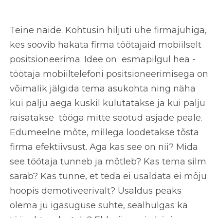
Teine näide. Kohtusin hiljuti ühe firmajuhiga,
kes soovib hakata firma töötajaid mobiilselt
positsioneerima. Idee on esmapilgul hea -
töötaja mobiiltelefoni positsioneerimisega on
võimalik jälgida tema asukohta ning näha
kui palju aega kuskil kulutatakse ja kui palju
raisatakse tööga mitte seotud asjade peale.
Edumeelne mõte, millega loodetakse tõsta
firma efektiivsust. Aga kas see on nii? Mida
see töötaja tunneb ja mõtleb? Kas tema silm
särab? Kas tunne, et teda ei usaldata ei mõju
hoopis demotiveerivalt? Usaldus peaks
olema ju igasuguse suhte, sealhulgas ka