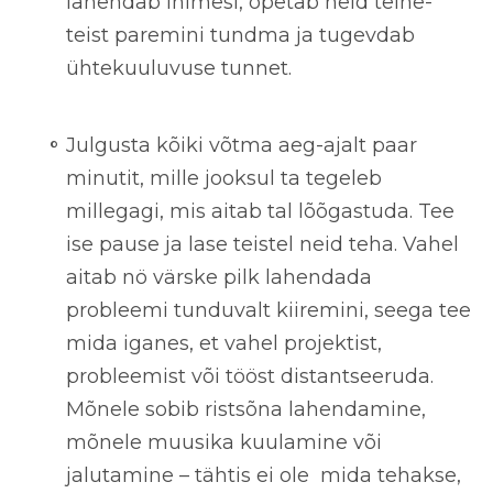
lähendab inimesi, õpetab neid teine-
teist paremini tundma ja tugevdab
ühtekuuluvuse tunnet.
Julgusta kõiki võtma aeg-ajalt paar
minutit, mille jooksul ta tegeleb
millegagi, mis aitab tal lõõgastuda.
Tee
ise pause ja lase teistel neid teha. Vahel
aitab nö värske pilk lahendada
probleemi tunduvalt kiiremini, seega tee
mida iganes, et vahel projektist,
probleemist või tööst distantseeruda.
Mõnele sobib ristsõna lahendamine,
mõnele muusika kuulamine või
jalutamine – tähtis ei ole mida tehakse,