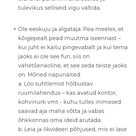
tulevikus selliseid vigu vältida.
Ole eeskuju ja algataja.
Pea meeles, et
kõigepealt pead muutma iseennast –
kui juht ei käitu pingevabalt ja kui tema
jaoks ei ole see fun, siis on
vähetõenäoline, et see seda teiste jaoks
on. Mõned näpunäited:
a.
Loo suhtlemist hõlbustav
ruumilahendus – kas avatud kontor,
kohvinurk vmt - kuhu tulles inimesed
saavad aja maha võtta ja vabas
õhkkonnas oma ideid arutada.
b.
Leia ja likvideeri põhjused, mis ei lase