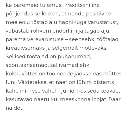
ka paremaid tulemusi. Meditsiiniline
põhjendus sellele on, et nende positiivne
meeleolu tõstab aju hapnikuga varustatust,
vabastab rohkem endorfiini ja tagab aju
parema verevarustuse – see teebki töötajad
kreatiivsemaks ja selgemalt mõtlevaks.
Sellised töötajad on puhanumad,
spontaansemad, sallivamad ehk
kokkuvõttes on töö nende jaoks heas mõttes
fun. Väidetakse, et naer on lühim distants
kahe inimese vahel – juhid, kes seda teavad,
kasutavad naeru kui meeskonna loojat. Paar
näidet: