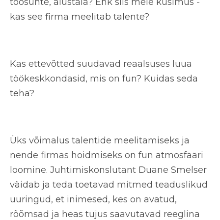
töösuhte, alustala? Ehk siis meie küsimus -
kas see firma meelitab talente?
Kas ettevõtted suudavad reaalsuses luua
töökeskkondasid, mis on fun? Kuidas seda
teha?
Üks võimalus talentide meelitamiseks ja
nende firmas hoidmiseks on fun atmosfääri
loomine. Juhtimiskonslutant Duane Smelser
väidab ja teda toetavad mitmed teaduslikud
uuringud, et inimesed, kes on avatud,
rõõmsad ja heas tujus saavutavad reeglina