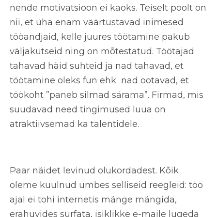
nende motivatsioon ei kaoks. Teiselt poolt on
nii, et üha enam väärtustavad inimesed
tööandjaid, kelle juures töötamine pakub
väljakutseid ning on mõtestatud. Töötajad
tahavad häid suhteid ja nad tahavad, et
töötamine oleks fun ehk nad ootavad, et
töökoht ”paneb silmad särama”. Firmad, mis
suudavad need tingimused luua on
atraktiivsemad ka talentidele.
Paar näidet levinud olukordadest. Kõik
oleme kuulnud umbes selliseid reegleid: töö
ajal ei tohi internetis mänge mängida,
erahuvides surfata, isiklikke e-maile lugeda