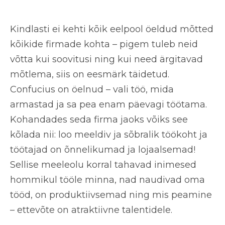
Kindlasti ei kehti kõik eelpool öeldud mõtted
kõikide firmade kohta – pigem tuleb neid
võtta kui soovitusi ning kui need ärgitavad
mõtlema, siis on eesmärk täidetud.
Confucius on öelnud – vali töö, mida
armastad ja sa pea enam päevagi töötama.
Kohandades seda firma jaoks võiks see
kõlada nii: loo meeldiv ja sõbralik töökoht ja
töötajad on õnnelikumad ja lojaalsemad!
Sellise meeleolu korral tahavad inimesed
hommikul tööle minna, nad naudivad oma
tööd, on produktiivsemad ning mis peamine
– ettevõte on atraktiivne talentidele.