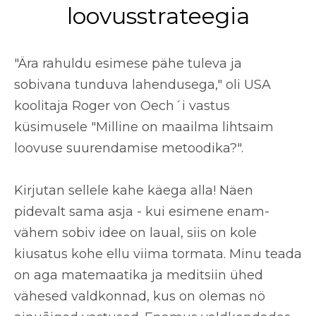
loovusstrateegia
"Ära rahuldu esimese pähe tuleva ja
sobivana tunduva lahendusega," oli USA
koolitaja Roger von Oech´i vastus
küsimusele "Milline on
maailma lihtsaim
loovuse suurendamise metoodika?
".
Kirjutan sellele kahe käega alla! Näen
pidevalt sama asja - kui
esimene enam-
vähem sobiv idee
on laual, siis on kole
kiusatus kohe ellu viima tormata. Minu teada
on aga matemaatika ja meditsiin ühed
vähesed valdkonnad, kus on olemas nö