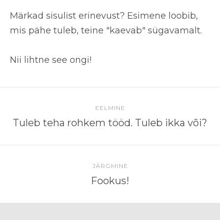
Märkad sisulist erinevust? Esimene loobib,
mis pähe tuleb,
teine "kaevab" sügavamalt.
Nii lihtne see ongi!
EELMINE
Tuleb teha rohkem tööd. Tuleb ikka või?
JÄRGMINE
Fookus!