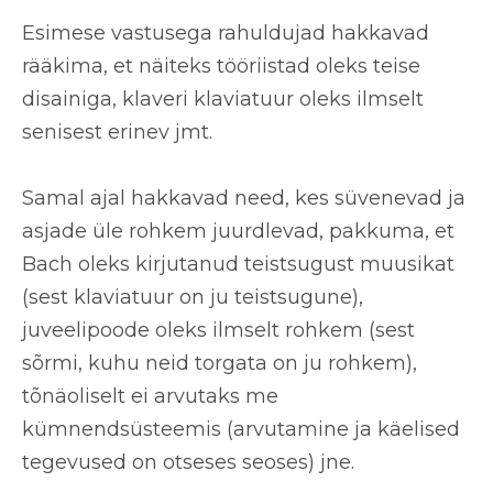
Esimese vastusega rahuldujad hakkavad
rääkima, et näiteks tööriistad oleks teise
disainiga, klaveri klaviatuur oleks ilmselt
senisest erinev jmt.
Samal ajal hakkavad need, kes
süvenevad ja
asjade üle rohkem juurdlevad
, pakkuma, et
Bach oleks kirjutanud teistsugust muusikat
(sest klaviatuur on ju teistsugune),
juveelipoode oleks ilmselt rohkem (sest
sõrmi, kuhu neid torgata on ju rohkem),
tõnäoliselt
ei arvutaks me
kümnendsüsteemis
(arvutamine ja käelised
tegevused on otseses seoses) jne.