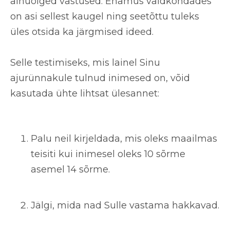
ainuõiged vastused
. Enamus valdkondades
on asi sellest kaugel ning seetõttu tuleks
üles otsida ka järgmised ideed.
Selle testimiseks, mis lainel Sinu
ajurünnakule tulnud inimesed on, võid
kasutada ühte
lihtsat ülesannet
:
Palu neil kirjeldada, mis oleks maailmas
teisiti kui inimesel oleks
10 sõrme
asemel 14 sõrme
.
Jälgi, mida nad Sulle vastama hakkavad.