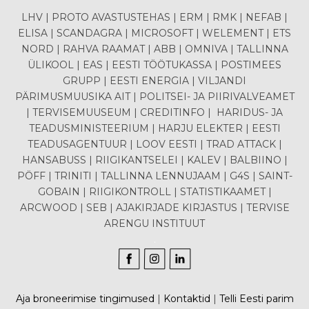
LHV | PROTO AVASTUSTEHAS | ERM | RMK | NEFAB |
ELISA | SCANDAGRA | MICROSOFT | WELEMENT | ETS
NORD | RAHVA RAAMAT | ABB | OMNIVA | TALLINNA
ÜLIKOOL | EAS | EESTI TÖÖTUKASSA | POSTIMEES
GRUPP | EESTI ENERGIA | VILJANDI
PÄRIMUSMUUSIKA AIT | POLITSEI- JA PIIRIVALVEAMET
| TERVISEMUUSEUM | CREDITINFO | HARIDUS- JA
TEADUSMINISTEERIUM | HARJU ELEKTER | EESTI
TEADUSAGENTUUR | LOOV EESTI | TRAD ATTACK |
HANSABUSS | RIIGIKANTSELEI | KALEV | BALBIINO |
PÖFF | TRINITI | TALLINNA LENNUJAAM | G4S | SAINT-
GOBAIN | RIIGIKONTROLL | STATISTIKAAMET |
ARCWOOD | SEB | AJAKIRJADE KIRJASTUS | TERVISE
ARENGU INSTITUUT
.
Aja broneerimise tingimused
|
Kontaktid
|
Telli Eesti parim