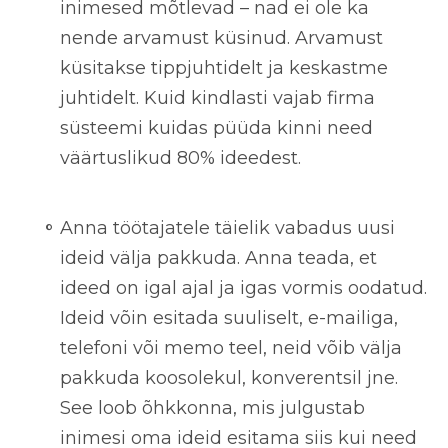
inimesed mõtlevad – nad ei ole ka
nende arvamust küsinud. Arvamust
küsitakse tippjuhtidelt ja keskastme
juhtidelt. Kuid kindlasti vajab firma
süsteemi kuidas püüda kinni need
väärtuslikud 80% ideedest.
Anna töötajatele täielik vabadus uusi
ideid välja pakkuda.
Anna teada, et
ideed on igal ajal ja igas vormis oodatud.
Ideid võin esitada suuliselt, e-mailiga,
telefoni või memo teel, neid võib välja
pakkuda koosolekul, konverentsil jne.
See loob õhkkonna, mis julgustab
inimesi oma ideid esitama siis kui need