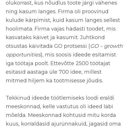
olukorrast, kus nõudlus toote järgi vähenes
ning kasum langes. Firma oli proovinud
kulude kärpimist, kuid kasum langes sellest
hoolimata. Firma vajas hädasti toodet, mis
kasvataks käivet ja kasumit. Juhtkond
otsustas käivitada
GO protsessi
(
GO – growth
opportunities
), mis soosis ideede esitamist
iga töötaja poolt. Ettevõtte 2500 töötajat
esitasid aastaga üle 700 idee, millest
mitmed hiljem ka tootmisesse jõudis.
Tekkinud ideede töötlemiseks loodi eraldi
meeskonnad, kelle vastutus oli ideed läbi
mõelda. Meeskonnad kohtusid mitu korda
kuus, korraldasid ajurünnakuid, jagasid oma