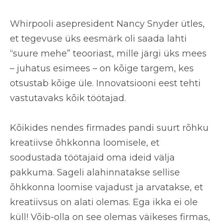
Whirpooli asepresident Nancy Snyder ütles,
et tegevuse üks eesmärk oli saada lahti
“suure mehe” teooriast, mille järgi üks mees
– juhatus esimees – on kõige targem, kes
otsustab kõige üle. Innovatsiooni eest tehti
vastutavaks kõik töötajad.
Kõikides nendes firmades pandi suurt rõhku
kreatiivse õhkkonna loomisele, et
soodustada töötajaid oma ideid välja
pakkuma. Sageli alahinnatakse sellise
õhkkonna loomise vajadust ja arvatakse, et
kreatiivsus on alati olemas. Ega ikka ei ole
küll! Võib-olla on see olemas väikeses firmas,