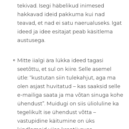
tekivad. Isegi häbelikud inimesed
hakkavad ideid pakkuma kui nad
teavad, et nad ei satu naerualuseks. Igat
ideed ja idee esitajat peab käsitlema
austusega.
Mitte iialgi ära lükka ideed tagasi
seetõttu, et sul on kiire.
Selle asemel
ütle: “kustutan siin tulekahjut, aga ma
olen asjast huvitatud – kas saaksid selle
e-mailiga saata ja ma võtan sinuga kohe
ühendust”. Muidugi on siis ülioluline ka
tegelikult ise ühendust võtta –
vastupidine käitumine on üks