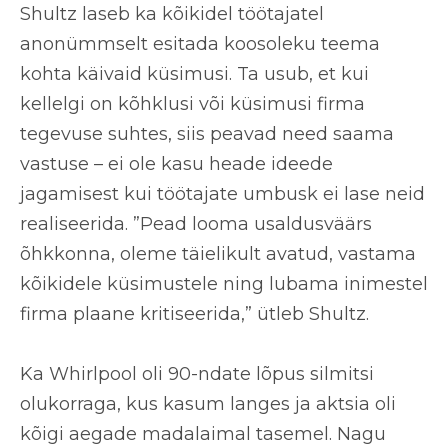
Shultz laseb ka kõikidel töötajatel
anonümmselt esitada koosoleku teema
kohta käivaid küsimusi
. Ta usub, et kui
kellelgi on kõhklusi või küsimusi firma
tegevuse suhtes, siis peavad need saama
vastuse – ei ole kasu heade ideede
jagamisest kui töötajate umbusk ei lase neid
realiseerida. ”Pead looma usaldusväärs
õhkkonna, oleme täielikult avatud, vastama
kõikidele küsimustele ning lubama inimestel
firma plaane kritiseerida,” ütleb Shultz.
Ka Whirlpool oli 90-ndate lõpus silmitsi
olukorraga, kus kasum langes ja aktsia oli
kõigi aegade madalaimal tasemel. Nagu