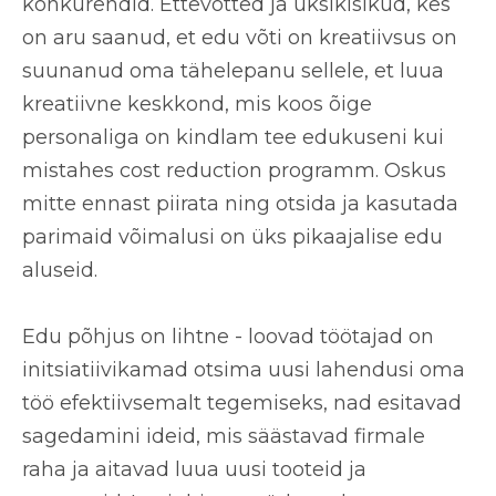
konkurendid. Ettevõtted ja üksikisikud, kes
on aru saanud, et edu võti on kreatiivsus on
suunanud oma tähelepanu sellele, et luua
kreatiivne keskkond, mis koos õige
personaliga on kindlam tee edukuseni kui
mistahes cost reduction programm. Oskus
mitte ennast piirata ning otsida ja kasutada
parimaid võimalusi on üks pikaajalise edu
aluseid.
Edu põhjus on lihtne -
loovad töötajad on
initsiatiivikamad
otsima uusi lahendusi oma
töö efektiivsemalt tegemiseks, nad esitavad
sagedamini ideid, mis säästavad firmale
raha ja aitavad luua uusi tooteid ja