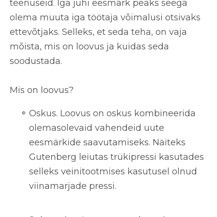
teenuseid. Iga juhi eesmärk peaks seega
olema muuta iga töötaja võimalusi otsivaks
ettevõtjaks. Selleks, et seda teha, on vaja
mõista, mis on loovus ja kuidas seda
soodustada.
Mis on loovus?
Oskus
. Loovus on oskus kombineerida
olemasolevaid vahendeid uute
eesmärkide saavutamiseks. Näiteks
Gutenberg leiutas trükipressi kasutades
selleks veinitootmises kasutusel olnud
viinamarjade pressi.