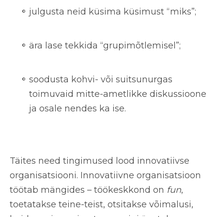
julgusta neid küsima küsimust “miks”;
ära lase tekkida “grupimõtlemisel”;
soodusta kohvi- või suitsunurgas
toimuvaid mitte-ametlikke diskussioone
ja osale nendes ka ise.
Täites need tingimused lood innovatiivse
organisatsiooni. Innovatiivne organisatsioon
töötab mängides – töökeskkond on
fun
,
toetatakse teine-teist, otsitakse võimalusi,