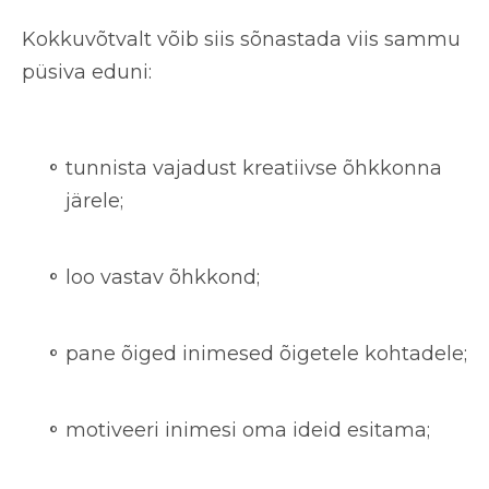
Kokkuvõtvalt võib siis sõnastada viis sammu
püsiva eduni:
tunnista vajadust kreatiivse õhkkonna
järele;
loo vastav õhkkond;
pane õiged inimesed õigetele kohtadele;
motiveeri inimesi oma ideid esitama;