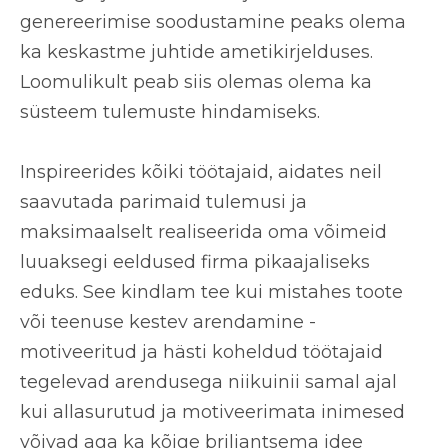
genereerimise soodustamine peaks olema
ka keskastme juhtide ametikirjelduses.
Loomulikult peab siis olemas olema ka
süsteem tulemuste hindamiseks.
Inspireerides kõiki töötajaid, aidates neil
saavutada parimaid tulemusi ja
maksimaalselt realiseerida oma võimeid
luuaksegi eeldused firma pikaajaliseks
eduks. See kindlam tee kui mistahes toote
või teenuse kestev arendamine -
motiveeritud ja hästi koheldud töötajaid
tegelevad arendusega niikuinii samal ajal
kui allasurutud ja motiveerimata inimesed
võivad aga ka kõige briljantsema idee