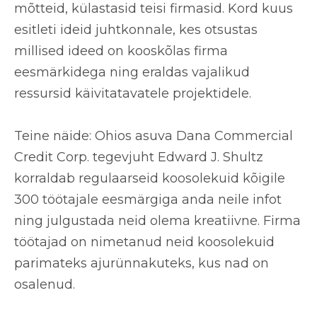
mõtteid, külastasid teisi firmasid. Kord kuus
esitleti ideid juhtkonnale, kes otsustas
millised ideed on kooskõlas firma
eesmärkidega ning eraldas vajalikud
ressursid käivitatavatele projektidele.
Teine näide: Ohios asuva Dana Commercial
Credit Corp. tegevjuht Edward J. Shultz
korraldab regulaarseid koosolekuid kõigile
300 töötajale eesmärgiga anda neile infot
ning julgustada neid olema kreatiivne. Firma
töötajad on nimetanud neid koosolekuid
parimateks ajurünnakuteks, kus nad on
osalenud.