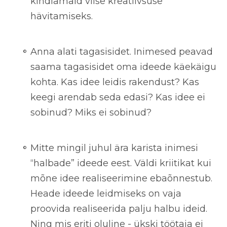
kindlamaid viise kreatiivsuse
hävitamiseks.
Anna alati tagasisidet.
Inimesed peavad
saama tagasisidet oma ideede käekäigu
kohta. Kas idee leidis rakendust? Kas
keegi arendab seda edasi? Kas idee ei
sobinud? Miks ei sobinud?
Mitte mingil juhul ära karista inimesi
“halbade” ideede eest.
Väldi kriitikat kui
mõne idee realiseerimine ebaõnnestub.
Heade ideede leidmiseks on vaja
proovida realiseerida palju halbu ideid.
Ning mis eriti oluline - ükski töötaja ei