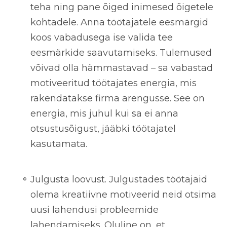
teha ning pane õiged inimesed õigetele
kohtadele. Anna töötajatele eesmärgid
koos vabadusega ise valida tee
eesmärkide saavutamiseks. Tulemused
võivad olla hämmastavad – sa vabastad
motiveeritud töötajates energia, mis
rakendatakse firma arengusse. See on
energia, mis juhul kui sa ei anna
otsustusõigust, jääbki töötajatel
kasutamata.
Julgusta loovust.
Julgustades töötajaid
olema kreatiivne motiveerid neid otsima
uusi lahendusi probleemide
lahendamiseks. Oluline on, et