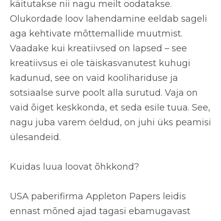
käitutakse nii nagu meilt oodatakse.
Olukordade loov lahendamine eeldab sageli
aga kehtivate mõttemallide muutmist.
Vaadake kui kreatiivsed on lapsed – see
kreatiivsus ei ole täiskasvanutest kuhugi
kadunud, see on vaid koolihariduse ja
sotsiaalse surve poolt alla surutud. Vaja on
vaid õiget keskkonda, et seda esile tuua. See,
nagu juba varem öeldud, on juhi üks peamisi
ülesandeid.
Kuidas luua loovat õhkkond?
USA paberifirma Appleton Papers leidis
ennast mõned ajad tagasi ebamugavast