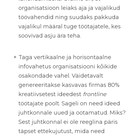
organisatsioon leiaks aja ja vajalikud
töövahendid ning suudaks pakkuda
vajalikul määral tuge töötajatele, kes
soovivad asju ära teha.
Taga vertikaalne ja horisontaalne
infovahetus
organisatsiooni kõikide
osakondade vahel. Väidetavalt
genereeritakse kasvavas firmas 80%
kreatiivsetest ideedest
frontline
töötajate poolt. Sageli on need ideed
juhtkonnale uued ja ootamatud. Miks?
Sest juhtkonnal ei ole reeglina päris
täpset ettekujutust, mida need