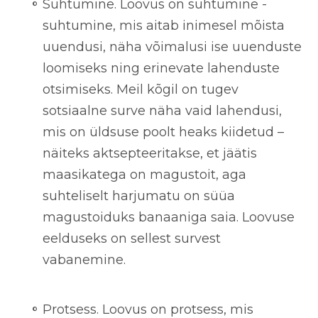
Suhtumine
. Loovus on suhtumine -
suhtumine, mis aitab inimesel mõista
uuendusi, näha võimalusi ise uuenduste
loomiseks ning erinevate lahenduste
otsimiseks. Meil kõgil on tugev
sotsiaalne surve näha vaid lahendusi,
mis on üldsuse poolt heaks kiidetud –
näiteks aktsepteeritakse, et jäätis
maasikatega on magustoit, aga
suhteliselt harjumatu on süüa
magustoiduks banaaniga saia. Loovuse
eelduseks on sellest survest
vabanemine.
Protsess
. Loovus on protsess, mis