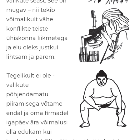
valikute seast.
See on
mugav
– nii tekib
võimalikult vähe
konflikte teiste
ühiskonna liikmetega
ja elu oleks justkui
lihtsam ja parem.
Tegelikult ei ole -
valikute
põhjendamatu
piiramisega võtame
endal ja oma firmadel
igapäev ära võimalusi
olla edukam kui