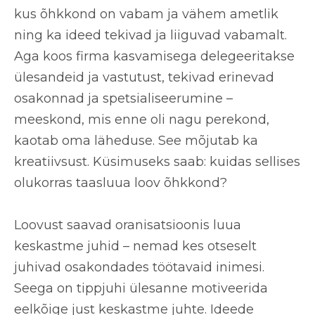
kus õhkkond on vabam ja vähem ametlik
ning ka ideed tekivad ja liiguvad vabamalt.
Aga koos firma kasvamisega delegeeritakse
ülesandeid ja vastutust, tekivad erinevad
osakonnad ja spetsialiseerumine –
meeskond, mis enne oli nagu perekond,
kaotab oma läheduse. See mõjutab ka
kreatiivsust. Küsimuseks saab: kuidas sellises
olukorras taasluua loov õhkkond?
Loovust saavad oranisatsioonis
luua
keskastme juhid
– nemad kes otseselt
juhivad osakondades töötavaid inimesi.
Seega on tippjuhi ülesanne motiveerida
eelkõige just keskastme juhte. Ideede