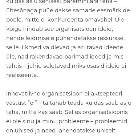
kuidas asju senisest paremini ära teha –
ühesõnaga püüeldakse samade eesmärkide
poole, mitte ei konkureerita omavahel. Üle
kõige hindab see organisatsioon ideid,
nende leidmisele pühendatakse ressursse,
selle liikmed vaidlevad ja arutavad ideede
üle, nad rakendavad parimad ideed ja mis
tähtis – juhid seletavad miks osasid ideid ei
realiseerita.
Innovatiivne organisatsioon
ei aktsepteeri
vastust ”ei”
– ta tahab teada kuidas saab asju
teha, mitte kas saab. Selles organisatsioonis
ei ole sinu ja minu probleeme – probleemid
on ühised ja need lahendatakse ühiselt.