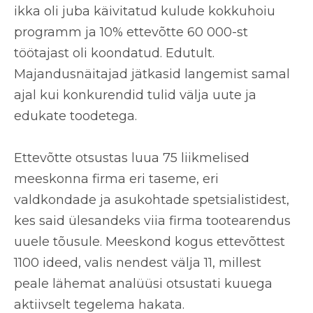
ikka oli juba käivitatud kulude kokkuhoiu
programm ja 10% ettevõtte 60 000-st
töötajast oli koondatud. Edutult.
Majandusnäitajad jätkasid langemist samal
ajal kui konkurendid tulid välja uute ja
edukate toodetega.
Ettevõtte otsustas luua 75 liikmelised
meeskonna firma eri taseme, eri
valdkondade ja asukohtade spetsialistidest,
kes said ülesandeks viia firma tootearendus
uuele tõusule. Meeskond kogus ettevõttest
1100 ideed
, valis nendest välja
11
, millest
peale lähemat analüüsi otsustati kuuega
aktiivselt tegelema hakata.