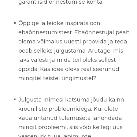
garantiisid õnnestumise kohta.
Õppige ja leidke inspiratsiooni
ebaõnnestumistest
. Ebaõnnestujal peab
olema võimalus uuesti proovida ja teda
peab selleks julgustama. Arutage, mis
läks valesti ja mida teil oleks sellest
õppida. Kas idee oleks realiseerunud
mingitel teistel tingimustel?
Julgusta inimesi katsuma jõudu ka nn
krooniliste probleemidega.
Kui olete
kaua üritanud tulemuseta lahendada
mingit probleemi, siis võib kellegi uus
vaatenurk tuua läbimurde.