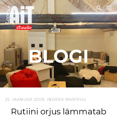
BLOGI
25. JAANUAR 2009,
INDREK MARIPUU
Rutiini orjus lämmatab