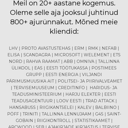
Meil on 20+ aastane kogemus.
Oleme selle aja jooksul juhtinud
800+ ajurünnakut. Mõned meie
kliendid:
LHV | PROTO AVASTUSTEHAS | ERM | RMK | NEFAB |
ELISA | SCANDAGRA | MICROSOFT | WELEMENT | ETS
NORD | RAHVA RAAMAT | ABB | OMNIVA | TALLINNA
ÜLIKOOL | EAS | EESTI TÖÖTUKASSA | POSTIMEES
GRUPP | EESTI ENERGIA | VILJANDI
PÄRIMUSMUUSIKA AIT | POLITSEI- JA PIIRIVALVEAMET
| TERVISEMUUSEUM | CREDITINFO | HARIDUS- JA
TEADUSMINISTEERIUM | HARJU ELEKTER | EESTI
TEADUSAGENTUUR | LOOV EESTI | TRAD ATTACK |
HANSABUSS | RIIGIKANTSELEI | KALEV | BALBIINO |
PÖFF | TRINITI | TALLINNA LENNUJAAM | G4S | SAINT-
GOBAIN | RIIGIKONTROLL | STATISTIKAAMET |
ARCWOOD | SEB | AJAKIRJADE KIRJASTUS | TERVISE