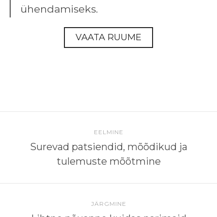
ühendamiseks.
VAATA RUUME
EELMINE
Surevad patsiendid, mõõdikud ja
tulemuste mõõtmine
JÄRGMINE