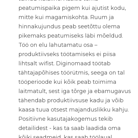
peatumispaika pigem kui ajutist kodu,
mitte kui magamiskohta. Ruum ja
hinnakujundus peab seetõttu olema
pikemaks peatumiseks läbi mõeldud.
Töö on elu lahutamatu osa –
produktiivseks töötamiseks ei piisa
lihtsalt wifist. Diginomaad töötab
tähtajapõhises töörütmis, seega on tal
tööperioode kui kõik peab toimima
laitmatult, sest iga tõrge ja ebamugavus
tähendab produktiivsuse kadu ja võib
kaasa tuua otsest majanduslikku kahju.
Positiivne kasutajakogemus tekib
detailidest - kas ta saab laadida oma
kõiki seadmeid, kas saab töölaual