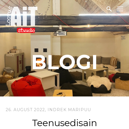
BLOGI
26. AUGUST 2022,
INDREK MARIPUU
Teenusedisain