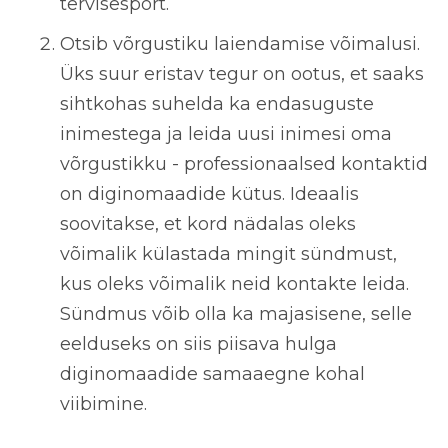
tervisesport.
Otsib võrgustiku laiendamise võimalusi.
Üks suur eristav tegur on ootus, et saaks
sihtkohas suhelda ka endasuguste
inimestega ja leida uusi inimesi oma
võrgustikku - professionaalsed kontaktid
on diginomaadide kütus. Ideaalis
soovitakse, et kord nädalas oleks
võimalik külastada mingit sündmust,
kus oleks võimalik neid kontakte leida.
Sündmus võib olla ka majasisene, selle
eelduseks on siis piisava hulga
diginomaadide samaaegne kohal
viibimine.