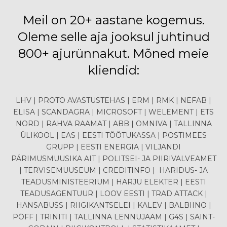
Meil on 20+ aastane kogemus.
Oleme selle aja jooksul juhtinud
800+ ajurünnakut. Mõned meie
kliendid:
LHV | PROTO AVASTUSTEHAS | ERM | RMK | NEFAB |
ELISA | SCANDAGRA | MICROSOFT | WELEMENT | ETS
NORD | RAHVA RAAMAT | ABB | OMNIVA | TALLINNA
ÜLIKOOL | EAS | EESTI TÖÖTUKASSA | POSTIMEES
GRUPP | EESTI ENERGIA | VILJANDI
PÄRIMUSMUUSIKA AIT | POLITSEI- JA PIIRIVALVEAMET
| TERVISEMUUSEUM | CREDITINFO | HARIDUS- JA
TEADUSMINISTEERIUM | HARJU ELEKTER | EESTI
TEADUSAGENTUUR | LOOV EESTI | TRAD ATTACK |
HANSABUSS | RIIGIKANTSELEI | KALEV | BALBIINO |
PÖFF | TRINITI | TALLINNA LENNUJAAM | G4S | SAINT-