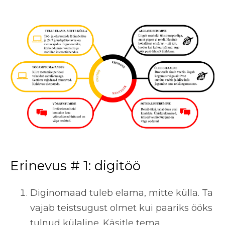
Erinevus # 1: digitöö
Diginomaad tuleb elama, mitte külla. Ta
vajab teistsugust olmet kui paariks ööks
tulnud külaline. Käsitle tema