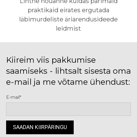
Lihtne nõuanne kuidas parimaid
praktikaid eirates ergutada
läbimurdeliste äriarendusideede
leidmist
Kiireim viis pakkumise
saamiseks - lihtsalt sisesta oma
e-mail ja me võtame ühendust:
E-mail