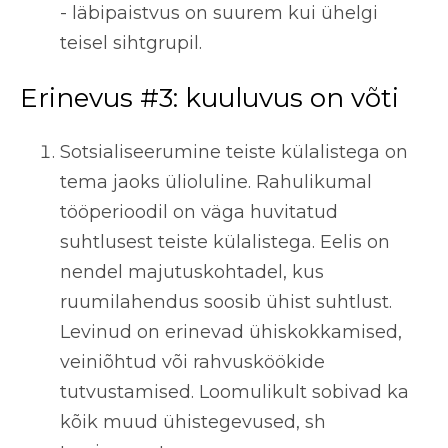
- läbipaistvus on suurem kui ühelgi
teisel sihtgrupil.
Erinevus #3: kuuluvus on võti
Sotsialiseerumine teiste külalistega on
tema jaoks ülioluline. Rahulikumal
tööperioodil on väga huvitatud
suhtlusest teiste külalistega. Eelis on
nendel majutuskohtadel, kus
ruumilahendus soosib ühist suhtlust.
Levinud on erinevad ühiskokkamised,
veiniõhtud või rahvusköökide
tutvustamised. Loomulikult sobivad ka
kõik muud ühistegevused, sh