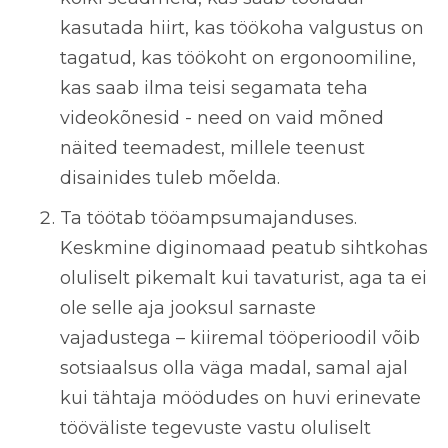
kasutada hiirt, kas töökoha valgustus on
tagatud, kas töökoht on ergonoomiline,
kas saab ilma teisi segamata teha
videokõnesid - need on vaid mõned
näited teemadest, millele teenust
disainides tuleb mõelda.
Ta töötab tööampsumajanduses.
Keskmine diginomaad peatub sihtkohas
oluliselt pikemalt kui tavaturist, aga ta ei
ole selle aja jooksul sarnaste
vajadustega – kiiremal tööperioodil võib
sotsiaalsus olla väga madal, samal ajal
kui tähtaja möödudes on huvi erinevate
tööväliste tegevuste vastu oluliselt