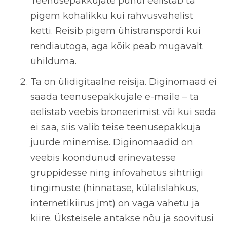
Teenusepakkujate puhul eelistab ta
pigem kohalikku kui rahvusvahelist
ketti. Reisib pigem ühistranspordi kui
rendiautoga, aga kõik peab mugavalt
ühilduma.
Ta on ülidigitaalne reisija. Diginomaad ei
saada teenusepakkujale e-maile – ta
eelistab veebis broneerimist või kui seda
ei saa, siis valib teise teenusepakkuja
juurde minemise. Diginomaadid on
veebis koondunud erinevatesse
gruppidesse ning infovahetus sihtriigi
tingimuste (hinnatase, külalislahkus,
internetikiirus jmt) on väga vahetu ja
kiire. Üksteisele antakse nõu ja soovitusi