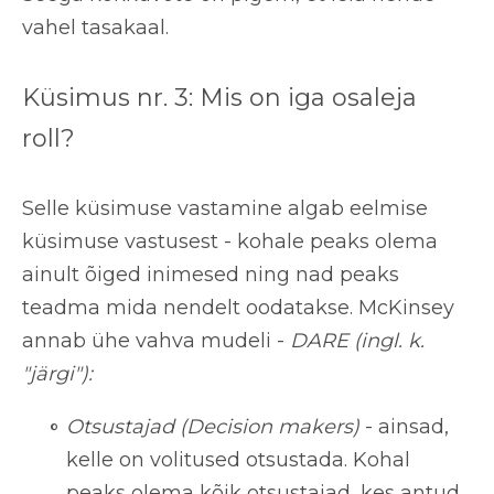
vahel tasakaal.
Küsimus nr. 3: Mis on iga osaleja
roll?
Selle küsimuse vastamine algab eelmise
küsimuse vastusest - kohale peaks olema
ainult õiged inimesed ning nad peaks
teadma mida nendelt oodatakse. McKinsey
annab ühe vahva mudeli -
DARE (ingl. k.
"järgi"):
Otsustajad (Decision makers)
- ainsad,
kelle on volitused otsustada. Kohal
peaks olema kõik otsustajad, kes antud