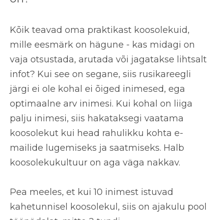
Kõik teavad oma praktikast koosolekuid,
mille eesmärk on hägune - kas midagi on
vaja otsustada, arutada või jagatakse lihtsalt
infot? Kui see on segane, siis rusikareegli
järgi ei ole kohal ei õiged inimesed, ega
optimaalne arv inimesi. Kui kohal on liiga
palju inimesi, siis hakataksegi vaatama
koosolekut kui head rahulikku kohta e-
mailide lugemiseks ja saatmiseks. Halb
koosolekukultuur on aga väga nakkav.
Pea meeles, et kui 10 inimest istuvad
kahetunnisel koosolekul, siis on ajakulu pool