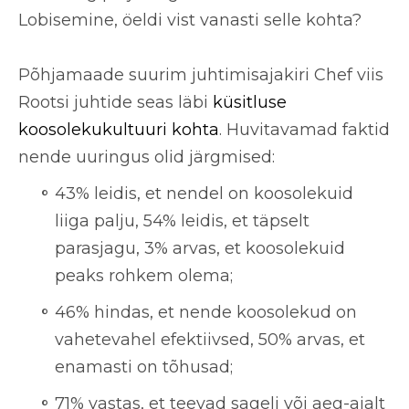
Lobisemine, öeldi vist vanasti selle kohta?
Põhjamaade
suurim juhtimisajakiri Chef
viis
Rootsi juhtide seas läbi
küsitluse
koosolekukultuuri kohta
. Huvitavamad faktid
nende uuringus olid järgmised:
43% leidis, et nendel on koosolekuid
liiga palju, 54% leidis, et täpselt
parasjagu, 3% arvas, et koosolekuid
peaks rohkem olema;
46% hindas, et nende koosolekud on
vahetevahel efektiivsed, 50% arvas, et
enamasti on tõhusad;
71% vastas, et teevad sageli või aeg-ajalt