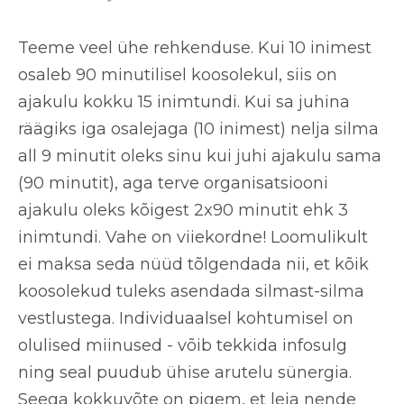
Teeme veel ühe rehkenduse. Kui 10 inimest
osaleb 90 minutilisel koosolekul, siis on
ajakulu kokku 15 inimtundi. Kui sa juhina
räägiks iga osalejaga (10 inimest) nelja silma
all 9 minutit oleks sinu kui juhi ajakulu sama
(90 minutit), aga terve organisatsiooni
ajakulu oleks kõigest 2x90 minutit ehk 3
inimtundi. Vahe on viiekordne! Loomulikult
ei maksa seda nüüd tõlgendada nii, et kõik
koosolekud tuleks asendada silmast-silma
vestlustega. Individuaalsel kohtumisel on
olulised miinused - võib tekkida infosulg
ning seal puudub ühise arutelu sünergia.
Seega kokkuvõte on pigem, et leia nende