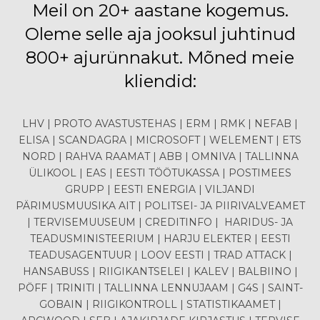
Meil on 20+ aastane kogemus.
Oleme selle aja jooksul juhtinud
800+ ajurünnakut. Mõned meie
kliendid:
LHV | PROTO AVASTUSTEHAS | ERM | RMK | NEFAB |
ELISA | SCANDAGRA | MICROSOFT | WELEMENT | ETS
NORD | RAHVA RAAMAT | ABB | OMNIVA | TALLINNA
ÜLIKOOL | EAS | EESTI TÖÖTUKASSA | POSTIMEES
GRUPP | EESTI ENERGIA | VILJANDI
PÄRIMUSMUUSIKA AIT | POLITSEI- JA PIIRIVALVEAMET
| TERVISEMUUSEUM | CREDITINFO | HARIDUS- JA
TEADUSMINISTEERIUM | HARJU ELEKTER | EESTI
TEADUSAGENTUUR | LOOV EESTI | TRAD ATTACK |
HANSABUSS | RIIGIKANTSELEI | KALEV | BALBIINO |
PÖFF | TRINITI | TALLINNA LENNUJAAM | G4S | SAINT-
GOBAIN | RIIGIKONTROLL | STATISTIKAAMET |