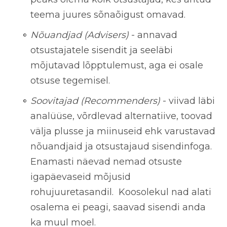
teema juures sõnaõigust omavad.
Nõuandjad (Advisers)
- annavad
otsustajatele sisendit ja seeläbi
mõjutavad lõpptulemust, aga ei osale
otsuse tegemisel.
Soovitajad (Recommenders)
- viivad läbi
analüüse, võrdlevad alternatiive, toovad
välja plusse ja miinuseid ehk varustavad
nõuandjaid ja otsustajaud sisendinfoga.
Enamasti näevad nemad otsuste
igapäevaseid mõjusid
rohujuuretasandil. Koosolekul nad alati
osalema ei peagi, saavad sisendi anda
ka muul moel.