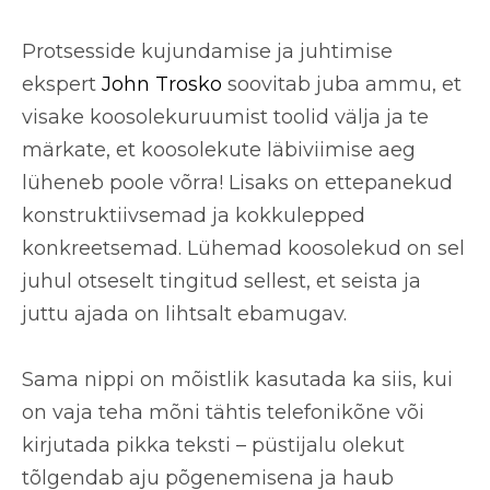
Protsesside kujundamise ja juhtimise
ekspert
John Trosko
soovitab juba ammu, et
visake koosolekuruumist toolid välja
ja te
märkate, et koosolekute läbiviimise aeg
lüheneb poole võrra! Lisaks on ettepanekud
konstruktiivsemad ja kokkulepped
konkreetsemad. Lühemad koosolekud on sel
juhul otseselt tingitud sellest, et seista ja
juttu ajada on lihtsalt ebamugav.
Sama nippi on mõistlik kasutada ka siis, kui
on vaja teha mõni tähtis telefonikõne või
kirjutada pikka teksti – püstijalu olekut
tõlgendab aju põgenemisena
ja haub