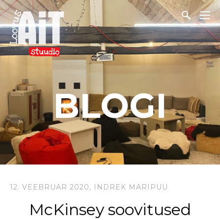
BLOGI
12. VEEBRUAR 2020,
INDREK MARIPUU
McKinsey soovitused