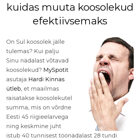
kuidas muuta koosolekud
efektiivsemaks
On Sul koosolek jälle
tulemas? Kui palju
Sinu nädalast võtavad
koosolekud?
MySpotit
asutaja
Hardi Kinnas
ütleb
, et maailmas
raisatakse koosolekutel
summa, mis on võrdne
Eesti 45 riigieelarvega
ning keskmine juht
istub 40 tunnisest töönädalast 28 tundi