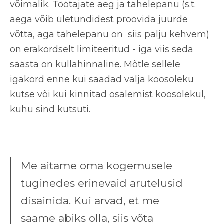
võimalik. Töötajate aeg ja tähelepanu (s.t.
aega võib ületundidest proovida juurde
võtta, aga tähelepanu on siis palju kehvem)
on erakordselt limiteeritud - iga viis seda
säästa on kullahinnaline. Mõtle sellele
igakord enne kui saadad välja koosoleku
kutse või kui kinnitad osalemist koosolekul,
kuhu sind kutsuti.
Me aitame oma kogemusele
tuginedes erinevaid arutelusid
disainida. Kui arvad, et me
saame abiks olla, siis võta