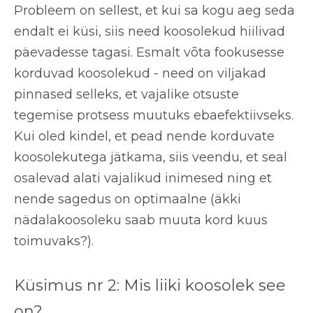
Probleem on sellest, et kui sa kogu aeg seda
endalt ei küsi, siis need koosolekud hiilivad
päevadesse tagasi. Esmalt võta fookusesse
korduvad koosolekud - need on viljakad
pinnased selleks, et vajalike otsuste
tegemise protsess muutuks ebaefektiivseks.
Kui oled kindel, et pead nende korduvate
koosolekutega jätkama, siis veendu, et seal
osalevad alati vajalikud inimesed ning et
nende sagedus on optimaalne (äkki
nädalakoosoleku saab muuta kord kuus
toimuvaks?).
Küsimus nr 2: Mis liiki koosolek see
on?