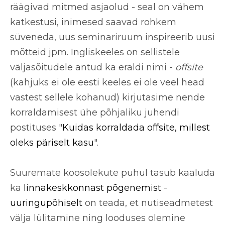
räägivad mitmed asjaolud - seal on vähem
katkestusi, inimesed saavad rohkem
süveneda, uus seminariruum inspireerib uusi
mõtteid jpm. Ingliskeeles on sellistele
väljasõitudele antud ka eraldi nimi -
offsite
(kahjuks ei ole eesti keeles ei ole veel head
vastest sellele kohanud) kirjutasime nende
korraldamisest ühe põhjaliku juhendi
postituses "
Kuidas korraldada offsite, millest
oleks päriselt kasu
".
Suuremate koosolekute puhul tasub kaaluda
ka
linnakeskkonnast põgenemist
-
uuringupõhiselt
on teada, et nutiseadmetest
välja lülitamine ning looduses olemine