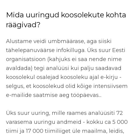
Mida uuringud koosolekute kohta
räägivad?
Alustame veidi umbmäärase, aga siiski
tähelepanuväärse infokilluga. Üks suur Eesti
organisatsioon (kahjuks ei saa nende nime
avaldada) tegi analüüsi kui palju saadavad
koosolekul osalejad koosoleku ajal e-kirju -
selgus, et koosolekud olid kõige intensiivsem
e-mailide saatmise aeg tööpäevas...
Üks suur uuring, mille raames analüüsiti 72
varasema uuringu andmeid - kokku ca 5 000
tiimi ja 17 000 tiimiliiget üle maailma, leidis,