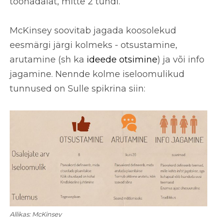
töönädalat, mitte 2 tundi.
McKinsey soovitab jagada koosolekud
eesmärgi järgi kolmeks - otsustamine,
arutamine (sh ka
ideede otsimine
) ja või info
jagamine. Nennde kolme iseloomulikud
tunnused on Sulle spikrina siin:
Allikas: McKinsey