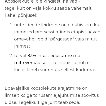
Koosolekud ei ole kindlasti halvad -
tegelikult on vaja kokku saada vähemalt
kahel põhjusel:
uute ideede leidmine on efektiivsem kui
inimesed protsessi mingis etapis saavad
omavahel ideid "põrgatada" vaja mitut
inimest
tervel
93% infost edastame me
mitteverbaalselt
- telefonis ja eriti e-
kirjas läheb suur hulk sellest kaduma
Ebavajalike koosolekute ärajätmine on
ilmselt kõige tõhusam ajajuhtimise soovitus
üldse. Tegelikult iga juht teab seda.