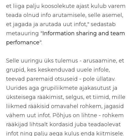
et liiga palju koosolekute ajast kulub
varem
teada olnud info arutamisele
, selle asemel,
et jagada ja arutada uut infot," sedastab
metauuring "
Information sharing and team
perfomance
".
Selle uuringu üks tulemus - arusaamine, et
grupid, kes keskenduvad uuele infole,
teevad paremaid otsuseid - pole üllatav.
Uurides aga grupiliikmete ajakasutust ja
üksteisega rääkimist, selgus, et tiimid, mille
liikmed
rääkisid omavahel rohkem,
jagasid
vähem uut infot
. Põhjus on lihtne - rohkem
rääkijad lihtsalt kordasid
juba teadaolevat
infot
ning palju aega kulus enda kiitmisele.