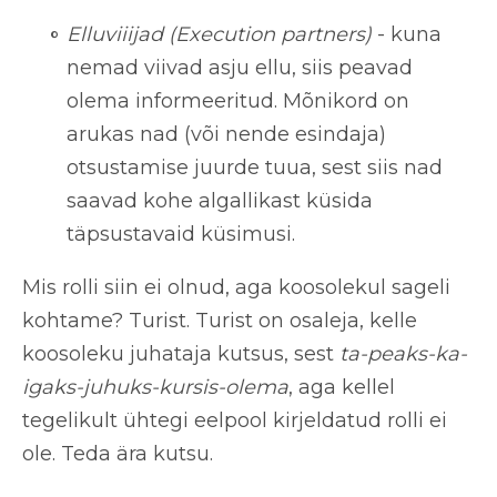
Elluviiijad (Execution partners)
- kuna
nemad viivad asju ellu, siis peavad
olema informeeritud. Mõnikord on
arukas nad (või nende esindaja)
otsustamise juurde tuua, sest siis nad
saavad kohe algallikast küsida
täpsustavaid küsimusi.
Mis rolli siin ei olnud, aga koosolekul sageli
kohtame? Turist. Turist on osaleja, kelle
koosoleku juhataja kutsus, sest
ta-peaks-ka-
igaks-juhuks-kursis-olema
, aga kellel
tegelikult ühtegi eelpool kirjeldatud rolli ei
ole. Teda ära kutsu.