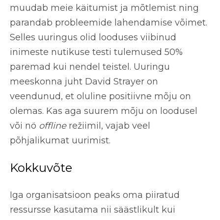
muudab meie käitumist ja mõtlemist ning
parandab probleemide lahendamise võimet.
Selles uuringus olid looduses viibinud
inimeste nutikuse testi tulemused
50%
paremad
kui nendel teistel. Uuringu
meeskonna juht David Strayer on
veendunud, et oluline positiivne mõju on
olemas. Kas aga suurem mõju on loodusel
või nö
offline
režiimil, vajab veel
põhjalikumat uurimist.
Kokkuvõte
Iga organisatsioon peaks oma piiratud
ressursse kasutama nii säästlikult kui