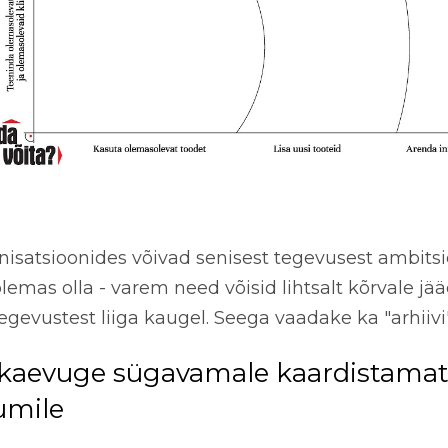
nisatsioonides võivad senisest tegevusest ambit
lemas olla - varem need võisid lihtsalt kõrvale j
tegevustest liiga kaugel. Seega vaadake ka "arhiivi"
 kaevuge sügavamale kaardistama
iumile