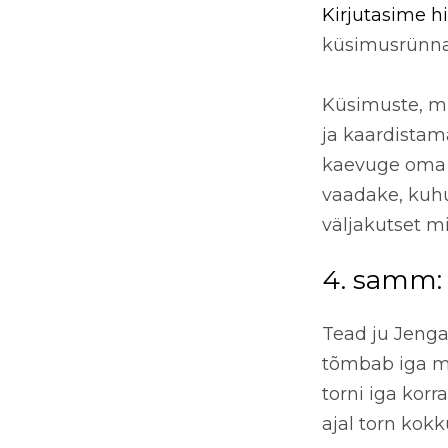
Kirjutasime hi
küsimusrünnak
Küsimuste, mi
ja kaardistam
kaevuge oma e
vaadake, kuhu
väljakutset m
4. samm:
Tead ju Jenga
tõmbab iga män
torni iga kor
ajal torn kok