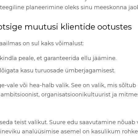
rateegiline planeerimine oleks sinu meeskonna jao
otsige muutusi klientide ootustes
ailmas on sul kaks võimalust:
indla peale, et garanteerida ellu jäämine.
 lõigata kasu turuosade ümberjagamisest.
ge-vale või hea-halb valik. See on valik, mis sõltu
 ambitsioonist, organisatsioonikultuurist ja mitm
seda teist valikut. Suure edu saavutamine nõuab
ineviku analüüsimise asemel on kasulikum rohk