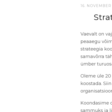
16. NOVEMBER
Stra
Vaevalt on va
peaaegu võima
strateegia koo
samavõrra täh
ümber turuosa
Oleme üle 20 
koostada. Sii
organisatsioon
Koondasime o
sammuks ja li