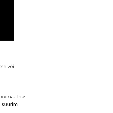
se või
oonimaatriks,
i suurim