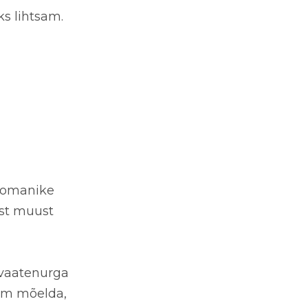
ks lihtsam.
b omanike
est muust
 vaatenurga
em mõelda,