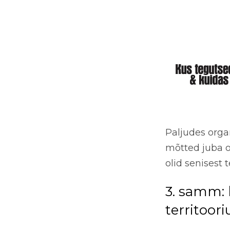
Paljudes orga
mõtted juba o
olid senisest 
3. samm:
territoor