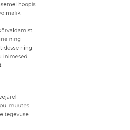
asemel hoopis
õimalik.
kõrvaldamist
ine ning
tidesse ning
nu inimesed
d.
eejärel
ippu, muutes
le tegevuse