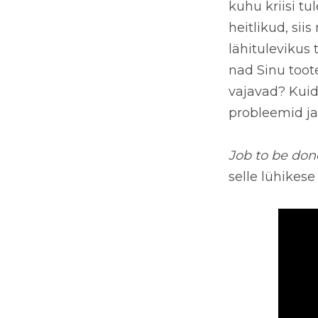
kuhu kriisi t
heitlikud, si
lähitulevikus 
nad Sinu toote
vajavad? Kuid
probleemid ja
Job to be don
selle lühikese