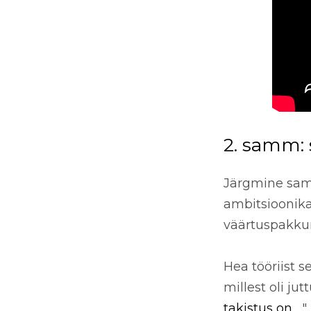
2. samm:
Järgmine samm
ambitsioonika
väärtuspakkum
Hea tööriist s
millest oli jut
takistus on ...
".