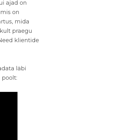
ui ajad on
 mis on
rtus, mida
ikult praegu
Need klientide
data läbi
 poolt: