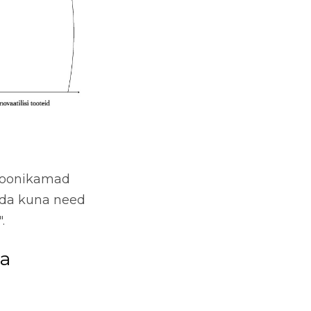
sioonikamad
ääda kuna need
.
ta