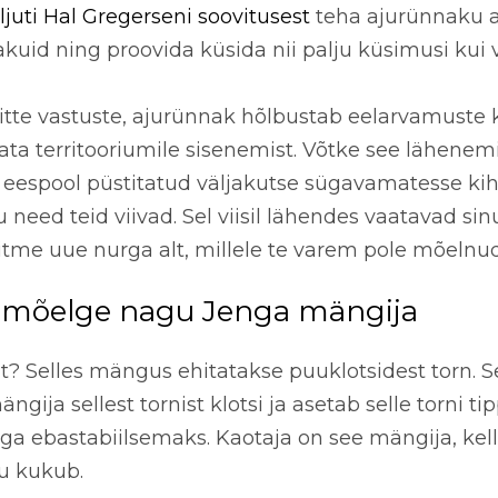
ljuti Hal Gregerseni soovitusest
teha ajurünnaku 
uid ning proovida küsida nii palju küsimusi kui v
tte vastuste, ajurünnak hõlbustab eelarvamuste 
ata territooriumile sisenemist. Võtke see lähenem
espool püstitatud väljakutse sügavamatesse kih
 need teid viivad. Sel viisil lähendes vaatavad si
itme uue nurga alt, millele te varem pole mõelnu
 mõelge nagu Jenga mängija
t? Selles mängus ehitatakse puuklotsidest torn. S
gija sellest tornist klotsi ja asetab selle torni t
raga ebastabiilsemaks. Kaotaja on see mängija, kel
ku kukub.