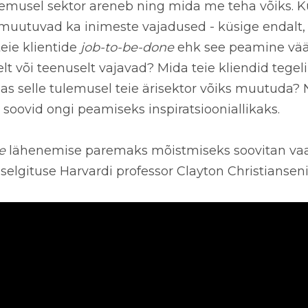
ulemusel sektor areneb ning mida me teha võiks. K
is muutuvad ka inimeste vajadused - küsige endalt,
teie klientide
job-to-be-done
ehk see peamine vää
lt või teenuselt vajavad? Mida teie kliendid tegel
as selle tulemusel teie ärisektor võiks muutuda? 
 soovid ongi peamiseks inspiratsiooniallikaks.
e
lähenemise paremaks mõistmiseks soovitan vaa
 selgituse Harvardi professor Clayton Christianseni