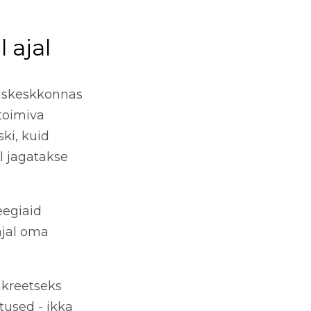
 ajal
duskeskkonnas
toimiva
ki, kuid
l jagatakse
eegiaid
ajal oma
kreetseks
tused - ikka