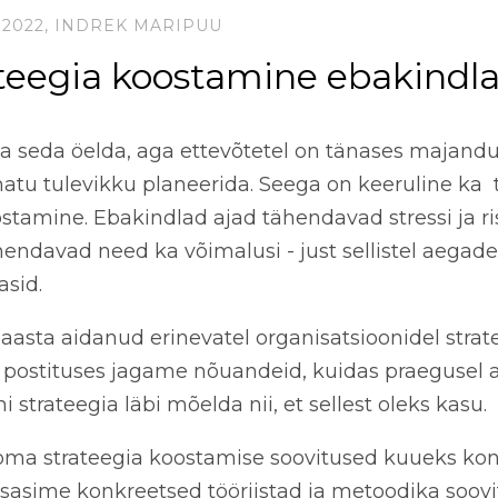
 2022,
INDREK MARIPUU
teegia koostamine ebakindlal
ja seda öelda, aga ettevõtetel on tänases majan
tu tulevikku planeerida. Seega on keeruline ka 
stamine. Ebakindlad ajad tähendavad stressi ja ris
endavad need ka võimalusi - just sellistel aegade
sid.
aasta aidanud erinevatel organisatsioonidel strat
n postituses jagame nõuandeid, kuidas praegusel 
i strateegia läbi mõelda nii, et sellest oleks kasu.
ma strateegia koostamise soovitused kuueks kon
sasime konkreetsed tööriistad ja metoodika soovi