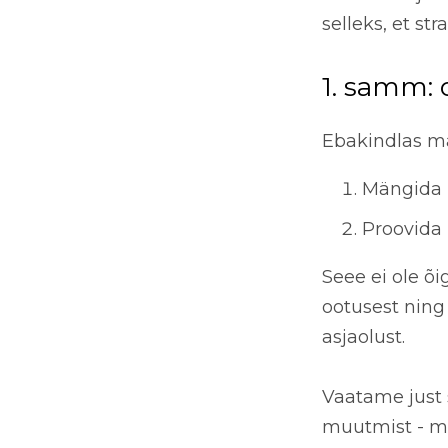
selleks, et st
1. samm: 
Ebakindlas ma
Mängida k
Proovida
Seee ei ole õi
ootusest ning
asjaolust.
Vaatame just 
muutmist - m